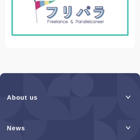
About us
News