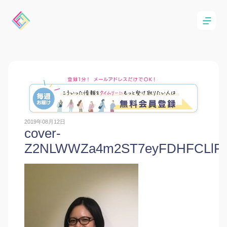
2019年08月12日
cover-
Z2NLWWZa4m2ST7eyFDHFCLlFD