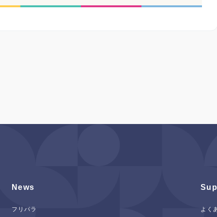
News
Sup
フリパラ
よく