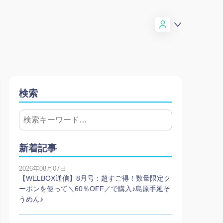
検索
新着記事
2026年08月07日
【WELBOX通信】8月号：超すご得！数量限定ク
ーポンを使って＼60％OFF／で購入♪島原手延そ
うめん♪