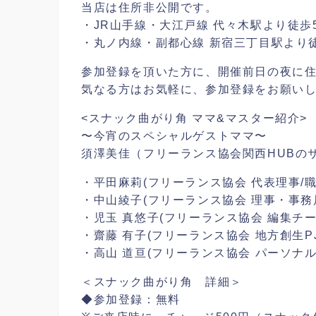
当店は住所非公開です。
・JR山手線・大江戸線 代々木駅より徒歩
・丸ノ内線・副都心線 新宿三丁目駅より
参加登録を頂いた方に、開催前日の夜に
気なる方はお気軽に、参加登録をお願い
<スナック曲がり角 ママ&マスター紹介>
〜今宵のスペシャルゲストママ〜
須澤美佳（フリーランス協会関西HUBの
・平田麻莉(フリーランス協会 代表理事/職
・中山綾子(フリーランス協会 理事・事務
・児玉 真悠子(フリーランス協会 編集チー
・齋藤 有子(フリーランス協会 地方創生P
・高山 道亘(フリーランス協会 パーソナル
＜スナック曲がり角 詳細＞
◆参加登録：無料