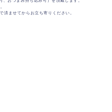
ク付、おつまみ持ち込み可）を頂戴します。
す。
で済ませてからお立ち寄りください。