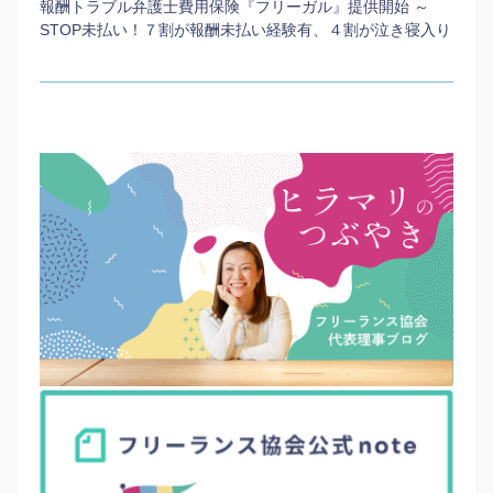
報酬トラブル弁護士費用保険『フリーガル』提供開始 ～
STOP未払い！７割が報酬未払い経験有、４割が泣き寝入り