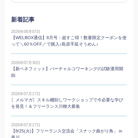
新着記事
2026年08月07日
【WELBOX通信】8月号：超すご得！数量限定クーポンを使
って＼60％OFF／で購入♪島原手延そうめん♪
2026年07月30日
【新ベネフィット】バーチャルコワーキングの試験運用開
始
2026年07月17日
〖メルマガ〗スキル棚卸しワークショップで今必要な学び
を発見！＆フリーランス川柳大募集
2026年07月17日
【8/25(火)】フリーランス交流会「スナック曲がり角」 in
香川