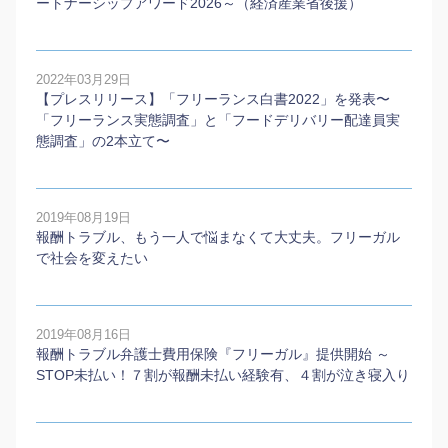
ートナーシップアワード2026～（経済産業省後援）
2022年03月29日
【プレスリリース】「フリーランス白書2022」を発表〜
「フリーランス実態調査」と「フードデリバリー配達員実
態調査」の2本⽴て〜
2019年08月19日
報酬トラブル、もう一人で悩まなくて大丈夫。フリーガル
で社会を変えたい
2019年08月16日
報酬トラブル弁護士費用保険『フリーガル』提供開始 ～
STOP未払い！７割が報酬未払い経験有、４割が泣き寝入り