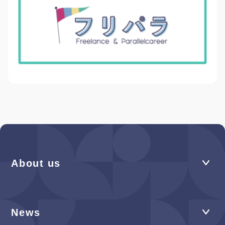
About us
News