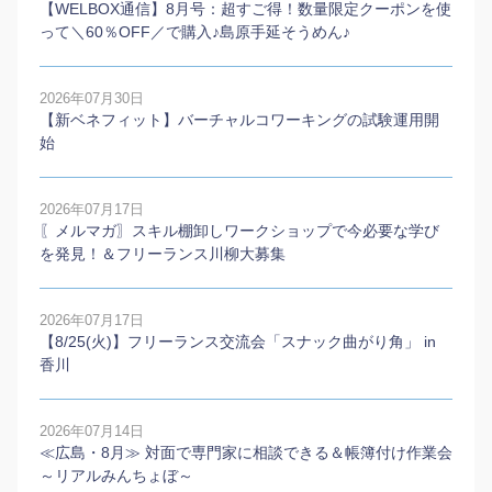
【WELBOX通信】8月号：超すご得！数量限定クーポンを使
って＼60％OFF／で購入♪島原手延そうめん♪
2026年07月30日
【新ベネフィット】バーチャルコワーキングの試験運用開
始
2026年07月17日
〖メルマガ〗スキル棚卸しワークショップで今必要な学び
を発見！＆フリーランス川柳大募集
2026年07月17日
【8/25(火)】フリーランス交流会「スナック曲がり角」 in
香川
2026年07月14日
≪広島・8月≫ 対面で専門家に相談できる＆帳簿付け作業会
～リアルみんちょぼ～