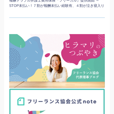
報酬トラブル弁護士費用保険『フリーガル』提供開始 ～
STOP未払い！７割が報酬未払い経験有、４割が泣き寝入り