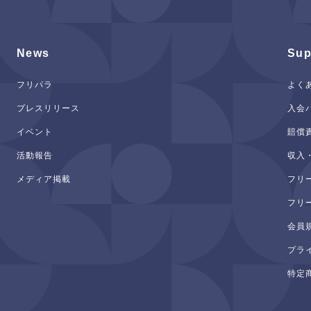
News
Sup
フリパラ
よく
プレスリリース
入会
イベント
賠償
活動報告
収入
メディア掲載
フリ
フリ
会員
プラ
特定