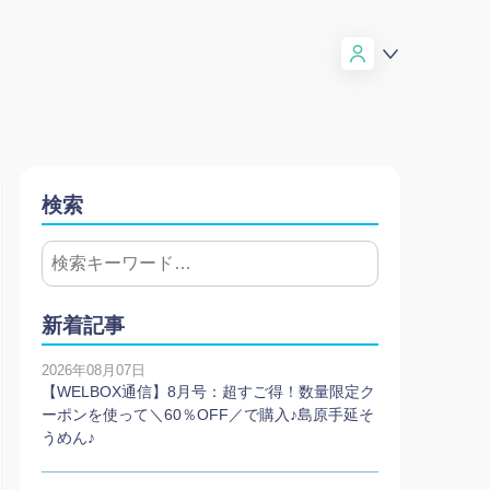
検索
新着記事
2026年08月07日
【WELBOX通信】8月号：超すご得！数量限定ク
ーポンを使って＼60％OFF／で購入♪島原手延そ
うめん♪