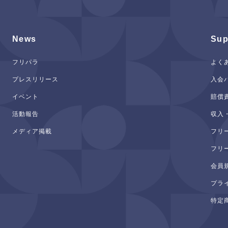
News
Sup
フリパラ
よく
プレスリリース
入会
イベント
賠償
活動報告
収入
メディア掲載
フリ
フリ
会員
プラ
特定