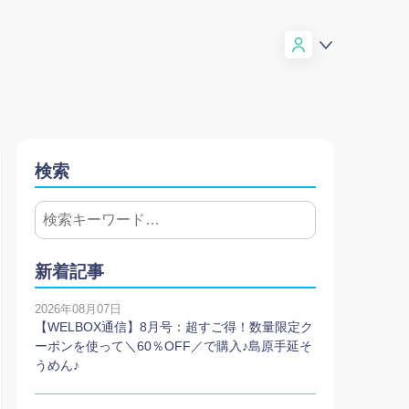
検索
新着記事
2026年08月07日
【WELBOX通信】8月号：超すご得！数量限定ク
ーポンを使って＼60％OFF／で購入♪島原手延そ
うめん♪