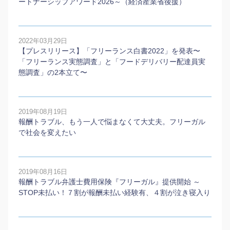
ートナーシップアワード2026～（経済産業省後援）
2022年03月29日
【プレスリリース】「フリーランス白書2022」を発表〜
「フリーランス実態調査」と「フードデリバリー配達員実
態調査」の2本⽴て〜
2019年08月19日
報酬トラブル、もう一人で悩まなくて大丈夫。フリーガル
で社会を変えたい
2019年08月16日
報酬トラブル弁護士費用保険『フリーガル』提供開始 ～
STOP未払い！７割が報酬未払い経験有、４割が泣き寝入り