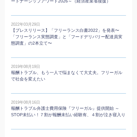
ートナーシップアワード2026～（経済産業省後援）
2022年03月29日
【プレスリリース】「フリーランス白書2022」を発表〜
「フリーランス実態調査」と「フードデリバリー配達員実
態調査」の2本⽴て〜
2019年08月19日
報酬トラブル、もう一人で悩まなくて大丈夫。フリーガル
で社会を変えたい
2019年08月16日
報酬トラブル弁護士費用保険『フリーガル』提供開始 ～
STOP未払い！７割が報酬未払い経験有、４割が泣き寝入り