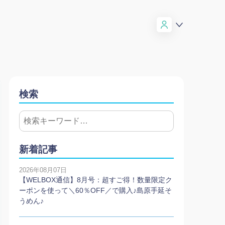
検索
新着記事
2026年08月07日
【WELBOX通信】8月号：超すご得！数量限定ク
ーポンを使って＼60％OFF／で購入♪島原手延そ
うめん♪