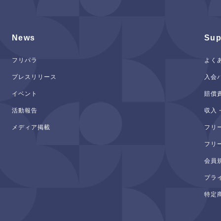
News
Sup
フリパラ
よく
プレスリリース
入会
イベント
賠償
活動報告
収入
メディア掲載
フリ
フリ
会員
プラ
特定