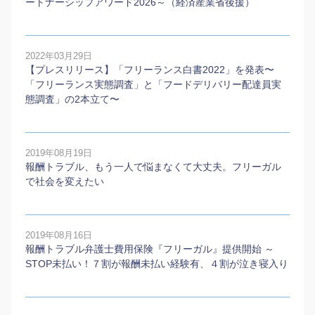
ートナーシップアワード2026～（経済産業省後援）
2022年03月29日
【プレスリリース】「フリーランス白書2022」を発表〜
「フリーランス実態調査」と「フードデリバリー配達員実
態調査」の2本⽴て〜
2019年08月19日
報酬トラブル、もう一人で悩まなくて大丈夫。フリーガル
で社会を変えたい
2019年08月16日
報酬トラブル弁護士費用保険『フリーガル』提供開始 ～
STOP未払い！７割が報酬未払い経験有、４割が泣き寝入り