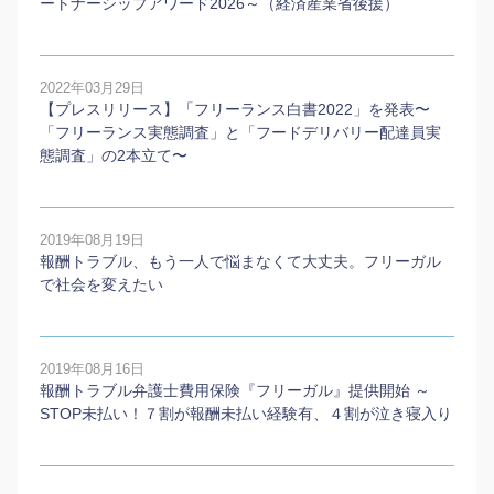
ートナーシップアワード2026～（経済産業省後援）
2022年03月29日
【プレスリリース】「フリーランス白書2022」を発表〜
「フリーランス実態調査」と「フードデリバリー配達員実
態調査」の2本⽴て〜
2019年08月19日
報酬トラブル、もう一人で悩まなくて大丈夫。フリーガル
で社会を変えたい
2019年08月16日
報酬トラブル弁護士費用保険『フリーガル』提供開始 ～
STOP未払い！７割が報酬未払い経験有、４割が泣き寝入り