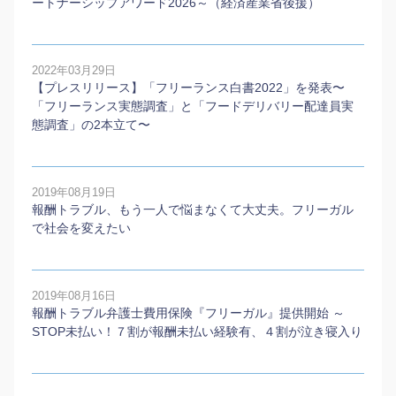
ートナーシップアワード2026～（経済産業省後援）
2022年03月29日
【プレスリリース】「フリーランス白書2022」を発表〜
「フリーランス実態調査」と「フードデリバリー配達員実
態調査」の2本⽴て〜
2019年08月19日
報酬トラブル、もう一人で悩まなくて大丈夫。フリーガル
で社会を変えたい
2019年08月16日
報酬トラブル弁護士費用保険『フリーガル』提供開始 ～
STOP未払い！７割が報酬未払い経験有、４割が泣き寝入り