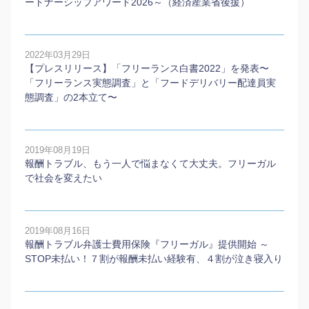
ートナーシップアワード2026～（経済産業省後援）
2022年03月29日
【プレスリリース】「フリーランス白書2022」を発表〜
「フリーランス実態調査」と「フードデリバリー配達員実
態調査」の2本⽴て〜
2019年08月19日
報酬トラブル、もう一人で悩まなくて大丈夫。フリーガル
で社会を変えたい
2019年08月16日
報酬トラブル弁護士費用保険『フリーガル』提供開始 ～
STOP未払い！７割が報酬未払い経験有、４割が泣き寝入り