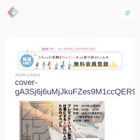
2019年11月06日
cover-
gA3Sj6j6uMjJkuFZes9M1ccQER9