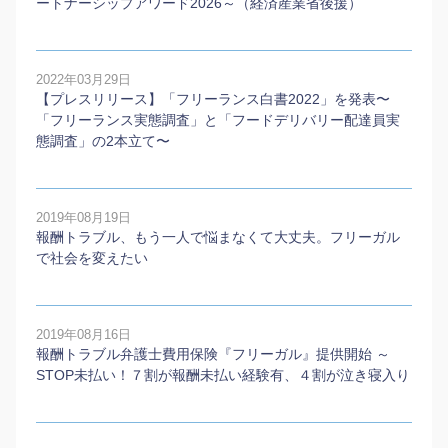
ートナーシップアワード2026～（経済産業省後援）
2022年03月29日
【プレスリリース】「フリーランス白書2022」を発表〜
「フリーランス実態調査」と「フードデリバリー配達員実
態調査」の2本⽴て〜
2019年08月19日
報酬トラブル、もう一人で悩まなくて大丈夫。フリーガル
で社会を変えたい
2019年08月16日
報酬トラブル弁護士費用保険『フリーガル』提供開始 ～
STOP未払い！７割が報酬未払い経験有、４割が泣き寝入り