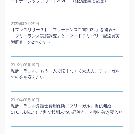
ートナーシップアワード2026～（経済産業省後援）
2022年03月29日
【プレスリリース】「フリーランス白書2022」を発表〜
「フリーランス実態調査」と「フードデリバリー配達員実
態調査」の2本⽴て〜
2019年08月19日
報酬トラブル、もう一人で悩まなくて大丈夫。フリーガル
で社会を変えたい
2019年08月16日
報酬トラブル弁護士費用保険『フリーガル』提供開始 ～
STOP未払い！７割が報酬未払い経験有、４割が泣き寝入り