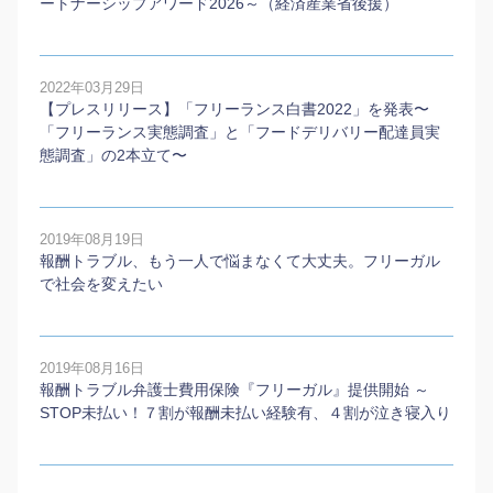
ートナーシップアワード2026～（経済産業省後援）
2022年03月29日
【プレスリリース】「フリーランス白書2022」を発表〜
「フリーランス実態調査」と「フードデリバリー配達員実
態調査」の2本⽴て〜
2019年08月19日
報酬トラブル、もう一人で悩まなくて大丈夫。フリーガル
で社会を変えたい
2019年08月16日
報酬トラブル弁護士費用保険『フリーガル』提供開始 ～
STOP未払い！７割が報酬未払い経験有、４割が泣き寝入り