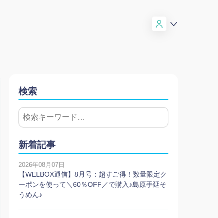
検索
新着記事
2026年08月07日
【WELBOX通信】8月号：超すご得！数量限定ク
ーポンを使って＼60％OFF／で購入♪島原手延そ
うめん♪