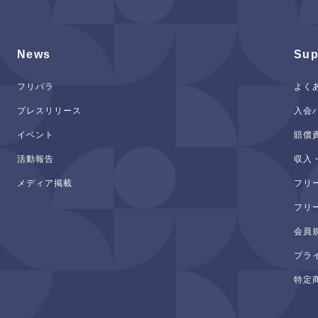
News
Sup
フリパラ
よく
プレスリリース
入会
イベント
賠償
活動報告
収入
メディア掲載
フリ
フリ
会員
プラ
特定