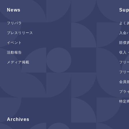
News
Sup
フリパラ
よく
プレスリリース
入会
イベント
賠償
活動報告
収入
メディア掲載
フリ
フリ
会員
プラ
特定
Archives