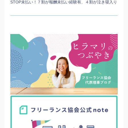
STOP未払い！７割が報酬未払い経験有、４割が泣き寝入り