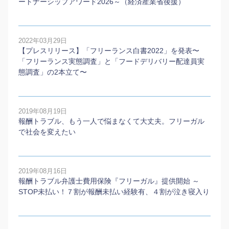
ートナーシップアワード2026～（経済産業省後援）
2022年03月29日
【プレスリリース】「フリーランス白書2022」を発表〜
「フリーランス実態調査」と「フードデリバリー配達員実
態調査」の2本⽴て〜
2019年08月19日
報酬トラブル、もう一人で悩まなくて大丈夫。フリーガル
で社会を変えたい
2019年08月16日
報酬トラブル弁護士費用保険『フリーガル』提供開始 ～
STOP未払い！７割が報酬未払い経験有、４割が泣き寝入り