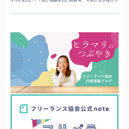
STOP未払い！７割が報酬未払い経験有、４割が泣き寝入り