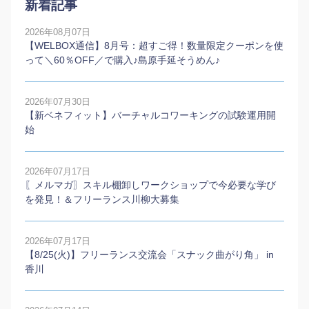
新着記事
2026年08月07日
【WELBOX通信】8月号：超すご得！数量限定クーポンを使
って＼60％OFF／で購入♪島原手延そうめん♪
2026年07月30日
【新ベネフィット】バーチャルコワーキングの試験運用開
始
2026年07月17日
〖メルマガ〗スキル棚卸しワークショップで今必要な学び
を発見！＆フリーランス川柳大募集
2026年07月17日
【8/25(火)】フリーランス交流会「スナック曲がり角」 in
香川