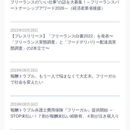
フリーランスの”いい仕事”の話を大募集！～フリーランスパ
ートナーシップアワード2026～（経済産業省後援）
2022年03月29日
【プレスリリース】「フリーランス白書2022」を発表〜
「フリーランス実態調査」と「フードデリバリー配達員実
態調査」の2本⽴て〜
2019年08月19日
報酬トラブル、もう一人で悩まなくて大丈夫。フリーガル
で社会を変えたい
2019年08月16日
報酬トラブル弁護士費用保険『フリーガル』提供開始 ～
STOP未払い！７割が報酬未払い経験有、４割が泣き寝入り