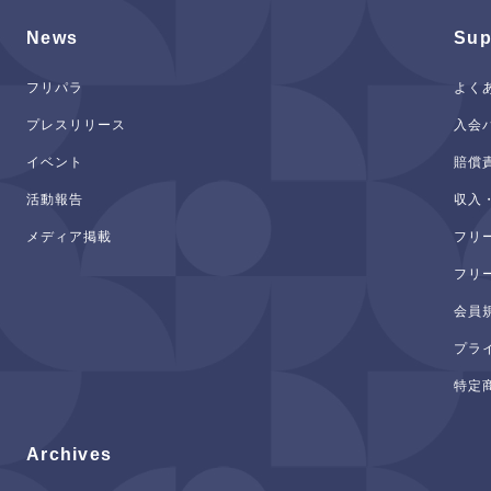
News
Sup
フリパラ
よく
プレスリリース
入会
イベント
賠償
活動報告
収入
メディア掲載
フリ
フリ
会員
プラ
特定
Archives