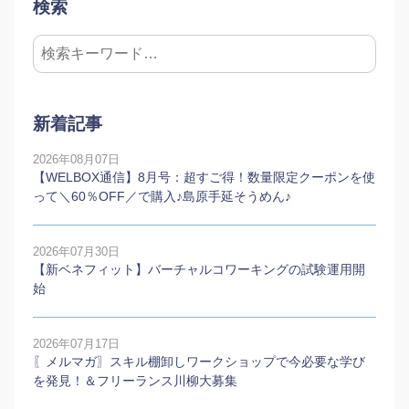
検索
新着記事
2026年08月07日
【WELBOX通信】8月号：超すご得！数量限定クーポンを使
って＼60％OFF／で購入♪島原手延そうめん♪
2026年07月30日
【新ベネフィット】バーチャルコワーキングの試験運用開
始
2026年07月17日
〖メルマガ〗スキル棚卸しワークショップで今必要な学び
を発見！＆フリーランス川柳大募集