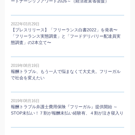
ートナーシップアワード2026～（経済産業省後援）
2022年03月29日
【プレスリリース】「フリーランス白書2022」を発表〜
「フリーランス実態調査」と「フードデリバリー配達員実
態調査」の2本⽴て〜
2019年08月19日
報酬トラブル、もう一人で悩まなくて大丈夫。フリーガル
で社会を変えたい
2019年08月16日
報酬トラブル弁護士費用保険『フリーガル』提供開始 ～
STOP未払い！７割が報酬未払い経験有、４割が泣き寝入り