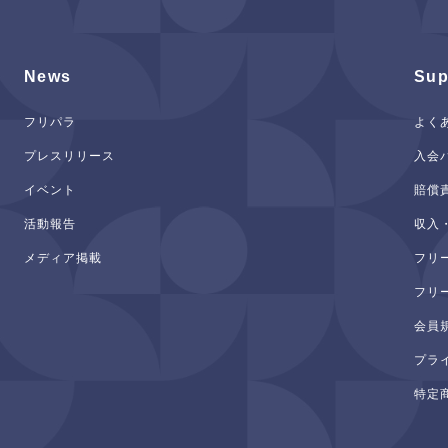
News
Sup
フリパラ
よく
プレスリリース
入会
イベント
賠償
活動報告
収入
メディア掲載
フリ
フリ
会員
プラ
特定