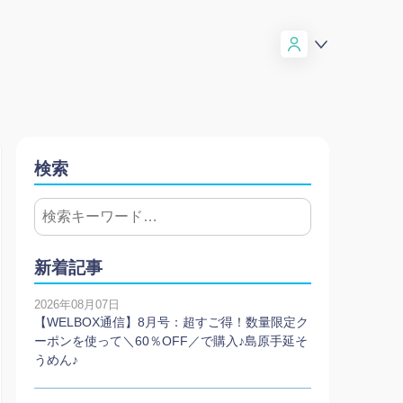
検索
新着記事
2026年08月07日
【WELBOX通信】8月号：超すご得！数量限定ク
ーポンを使って＼60％OFF／で購入♪島原手延そ
うめん♪