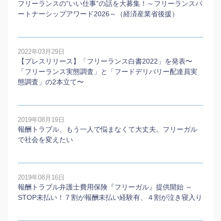
フリーランスの”いい仕事”の話を大募集！～フリーランスパ
ートナーシップアワード2026～（経済産業省後援）
2022年03月29日
【プレスリリース】「フリーランス白書2022」を発表〜
「フリーランス実態調査」と「フードデリバリー配達員実
態調査」の2本⽴て〜
2019年08月19日
報酬トラブル、もう一人で悩まなくて大丈夫。フリーガル
で社会を変えたい
2019年08月16日
報酬トラブル弁護士費用保険『フリーガル』提供開始 ～
STOP未払い！７割が報酬未払い経験有、４割が泣き寝入り