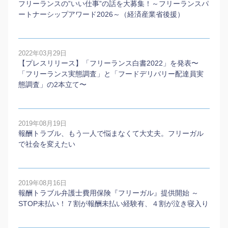
フリーランスの”いい仕事”の話を大募集！～フリーランスパ
ートナーシップアワード2026～（経済産業省後援）
2022年03月29日
【プレスリリース】「フリーランス白書2022」を発表〜
「フリーランス実態調査」と「フードデリバリー配達員実
態調査」の2本⽴て〜
2019年08月19日
報酬トラブル、もう一人で悩まなくて大丈夫。フリーガル
で社会を変えたい
2019年08月16日
報酬トラブル弁護士費用保険『フリーガル』提供開始 ～
STOP未払い！７割が報酬未払い経験有、４割が泣き寝入り