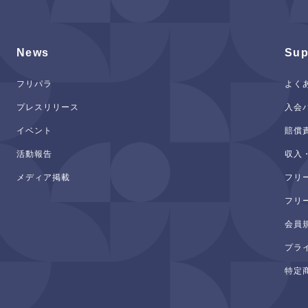
News
Sup
フリパラ
よく
プレスリリース
入会
イベント
賠償
活動報告
収入
メディア掲載
フリ
フリ
会員
プラ
特定