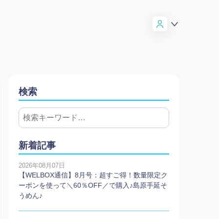
検索
新着記事
2026年08月07日
【WELBOX通信】8月号：超すご得！数量限定ク
ーポンを使って＼60％OFF／で購入♪島原手延そ
うめん♪