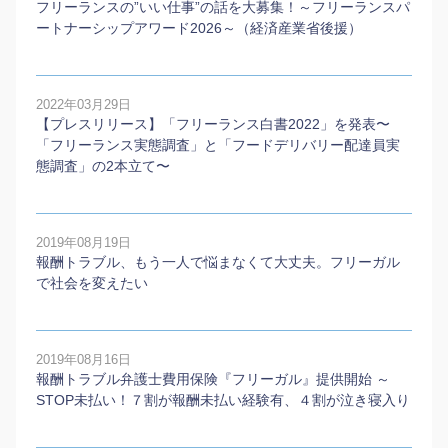
フリーランスの”いい仕事”の話を大募集！～フリーランスパ
ートナーシップアワード2026～（経済産業省後援）
2022年03月29日
【プレスリリース】「フリーランス白書2022」を発表〜
「フリーランス実態調査」と「フードデリバリー配達員実
態調査」の2本⽴て〜
2019年08月19日
報酬トラブル、もう一人で悩まなくて大丈夫。フリーガル
で社会を変えたい
2019年08月16日
報酬トラブル弁護士費用保険『フリーガル』提供開始 ～
STOP未払い！７割が報酬未払い経験有、４割が泣き寝入り