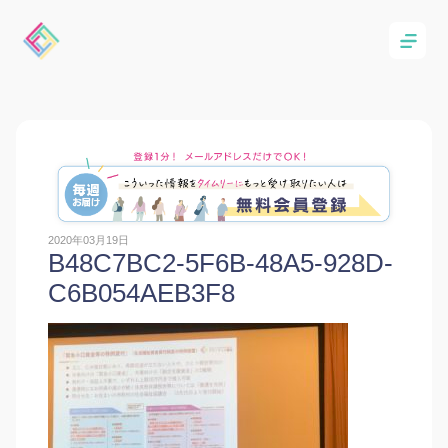
2020年03月19日
B48C7BC2-5F6B-48A5-928D-
C6B054AEB3F8