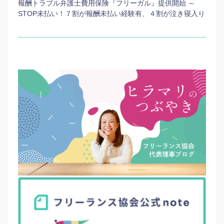
報酬トラブル弁護士費用保険『フリーガル』提供開始 ～
STOP未払い！７割が報酬未払い経験有、４割が泣き寝入り