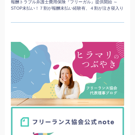
報酬トラブル弁護士費用保険『フリーガル』提供開始 ～
STOP未払い！７割が報酬未払い経験有、４割が泣き寝入り