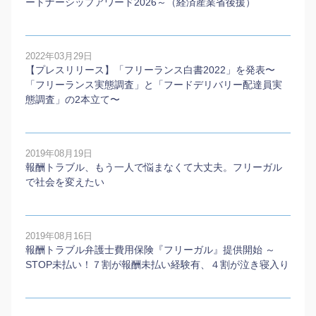
ートナーシップアワード2026～（経済産業省後援）
2022年03月29日
【プレスリリース】「フリーランス白書2022」を発表〜
「フリーランス実態調査」と「フードデリバリー配達員実
態調査」の2本⽴て〜
2019年08月19日
報酬トラブル、もう一人で悩まなくて大丈夫。フリーガル
で社会を変えたい
2019年08月16日
報酬トラブル弁護士費用保険『フリーガル』提供開始 ～
STOP未払い！７割が報酬未払い経験有、４割が泣き寝入り