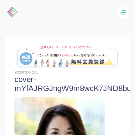
2020年03月27日
cover-
mYfAJRGJngW9m8wcK7JND8buL