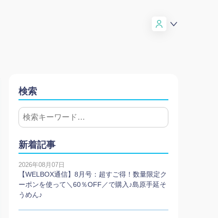
検索
新着記事
2026年08月07日
【WELBOX通信】8月号：超すご得！数量限定ク
ーポンを使って＼60％OFF／で購入♪島原手延そ
うめん♪