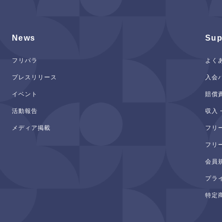
News
Sup
フリパラ
よく
プレスリリース
入会
イベント
賠償
活動報告
収入
メディア掲載
フリ
フリ
会員
プラ
特定