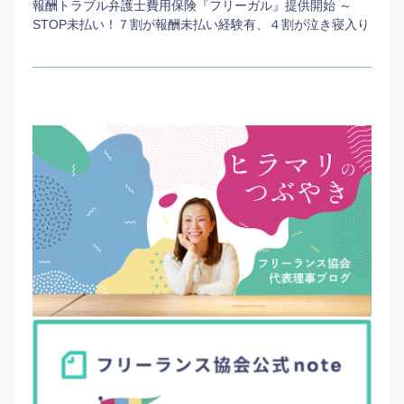
報酬トラブル弁護士費用保険『フリーガル』提供開始 ～
STOP未払い！７割が報酬未払い経験有、４割が泣き寝入り