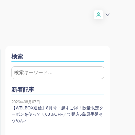
検索
新着記事
2026年08月07日
【WELBOX通信】8月号：超すご得！数量限定ク
ーポンを使って＼60％OFF／で購入♪島原手延そ
うめん♪