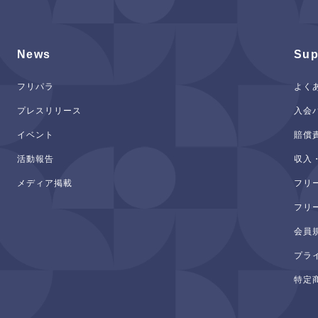
News
Sup
フリパラ
よく
プレスリリース
入会
イベント
賠償
活動報告
収入
メディア掲載
フリ
フリ
会員
プラ
特定