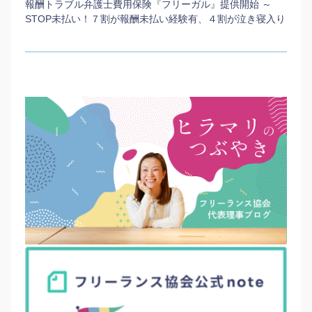
報酬トラブル弁護士費用保険『フリーガル』提供開始 ～
STOP未払い！７割が報酬未払い経験有、４割が泣き寝入り