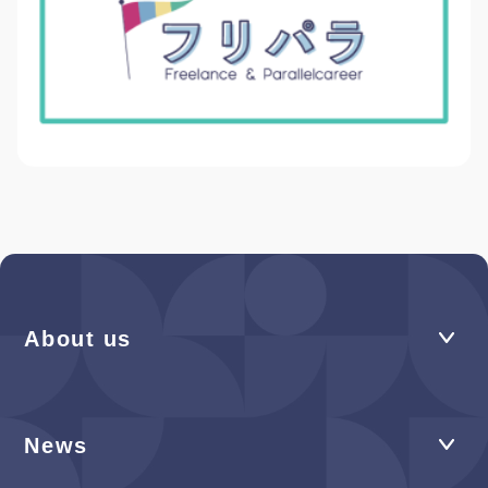
About us
News