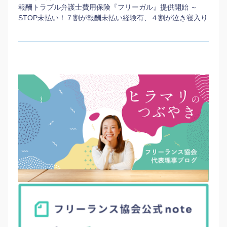
報酬トラブル弁護士費用保険『フリーガル』提供開始 ～
STOP未払い！７割が報酬未払い経験有、４割が泣き寝入り