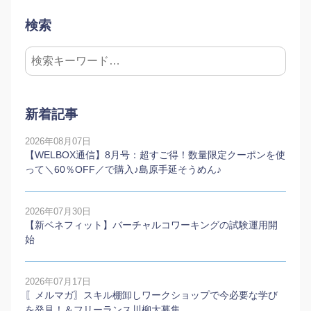
検索
新着記事
2026年08月07日
【WELBOX通信】8月号：超すご得！数量限定クーポンを使
って＼60％OFF／で購入♪島原手延そうめん♪
2026年07月30日
【新ベネフィット】バーチャルコワーキングの試験運用開
始
2026年07月17日
〖メルマガ〗スキル棚卸しワークショップで今必要な学び
を発見！＆フリーランス川柳大募集