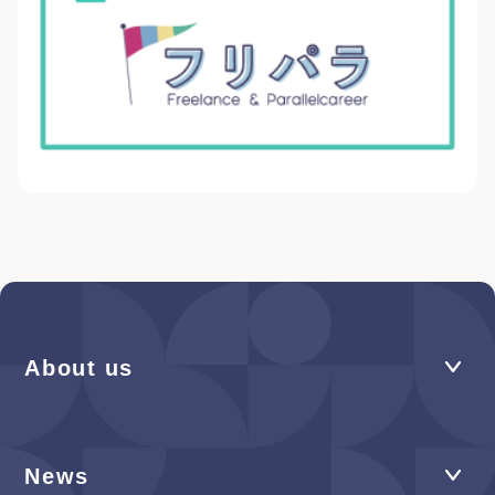
About us
News