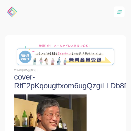
2020年05月06日
cover-
RfF2pKqougtfxom6ugQzgiLLDb8D