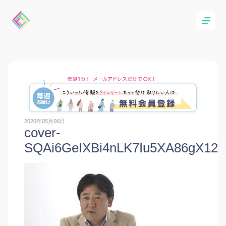
2020年05月06日
cover-
SQAi6GeIXBi4nLK7Iu5XA86gX12p