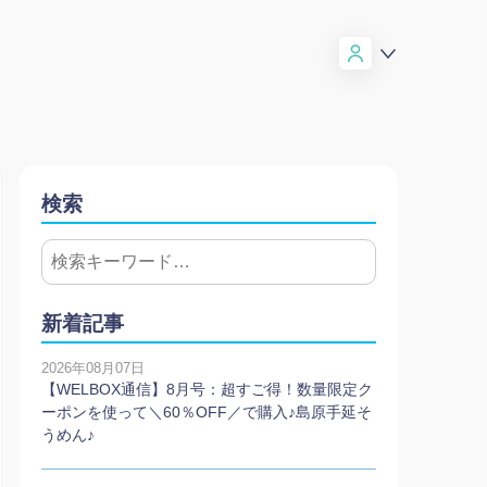
検索
新着記事
2026年08月07日
【WELBOX通信】8月号：超すご得！数量限定ク
ーポンを使って＼60％OFF／で購入♪島原手延そ
うめん♪