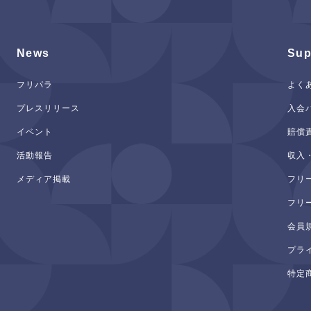
News
Sup
フリパラ
よく
プレスリリース
入会
イベント
賠償
活動報告
収入
メディア掲載
フリ
フリ
会員
プラ
特定